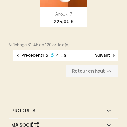
Aperçu rapide

Anouk 17
225,00 €
Affichage 31-45 de 120 article(s)
3


Précédent
Suivant
1
2
4
…
8
Retour en haut

PRODUITS

MA SOCIÉTÉ
