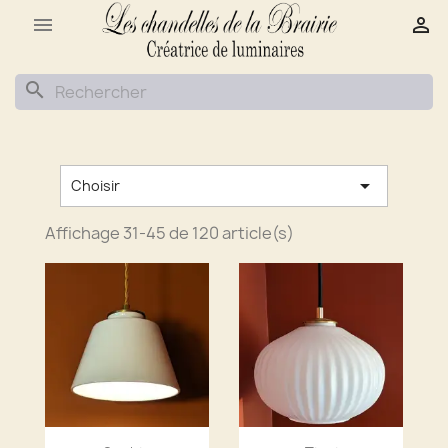
Cookies management panel


search

Choisir
Affichage 31-45 de 120 article(s)
Aperçu rapide
Aperçu rapide