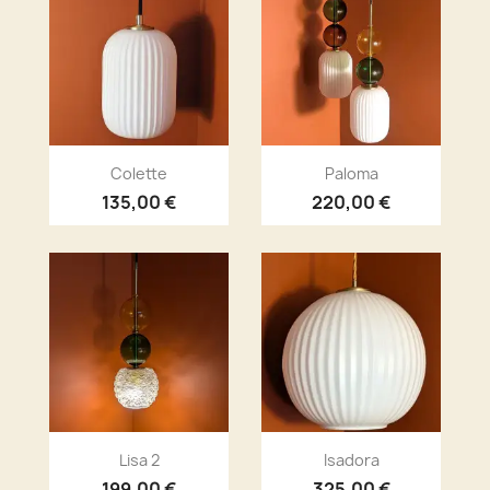
Aperçu rapide
Aperçu rapide


Colette
Paloma
135,00 €
220,00 €
Aperçu rapide
Aperçu rapide


Lisa 2
Isadora
199,00 €
325,00 €