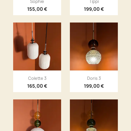


Sophie
Tippi
155,00 €
199,00 €
Aperçu rapide
Aperçu rapide


Colette 3
Doris 3
165,00 €
199,00 €