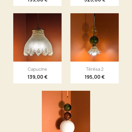
Aperçu rapide
Aperçu rapide


Capucine
Térésa 2
139,00 €
195,00 €