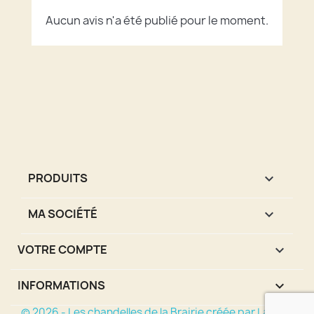
Aucun avis n'a été publié pour le moment.
PRODUITS

MA SOCIÉTÉ

VOTRE COMPTE

INFORMATIONS
keyboard_arrow_down
© 2026 - Les chandelles de la Brairie créée par Lazy